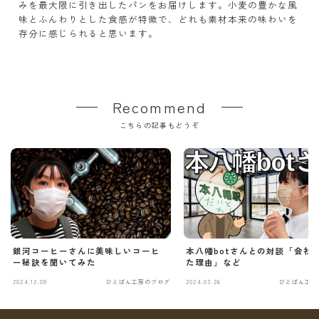
みを最大限に引き出したパンをお届けします。小麦の豊かな風
味とふんわりとした食感が特徴で、どれも素材本来の味わいを
存分に感じられると思います。
Recommend
こちらの記事もどうぞ
銀河コーヒーさんに美味しいコーヒ
本八幡botさんとの対談「会社
ー秘訣を聞いてみた
た理由」など
2024.12.08
ひとぱん工房のブログ
2024.03.26
ひとぱん工房
Follow Me