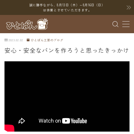
誠に勝手ながら、8月13日（木）～8月16日（日）
は休業とさせていただきます。
MENU
2023.02.02
ひとぱん工房のブログ
ブログ
安心・安全なパンを作ろうと思ったきっかけ
SNS
YouTube
X（Twitter）
Instagram
Threads
ポイント