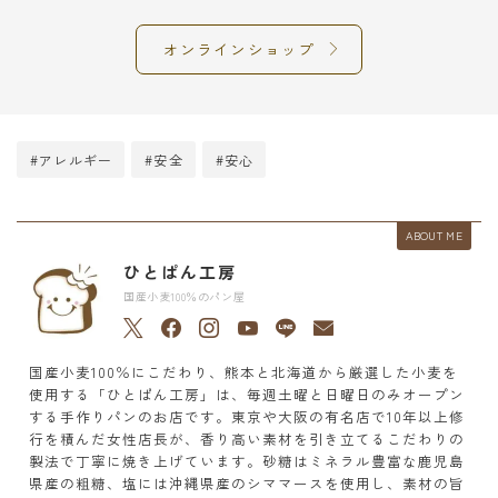
オンラインショップ
#アレルギー
#安全
#安心
ABOUT ME
ひとぱん工房
国産小麦100％のパン屋
国産小麦100％にこだわり、熊本と北海道から厳選した小麦を
使用する「ひとぱん工房」は、毎週土曜と日曜日のみオープン
する手作りパンのお店です。東京や大阪の有名店で10年以上修
行を積んだ女性店長が、香り高い素材を引き立てるこだわりの
製法で丁寧に焼き上げています。砂糖はミネラル豊富な鹿児島
県産の粗糖、塩には沖縄県産のシママースを使用し、素材の旨