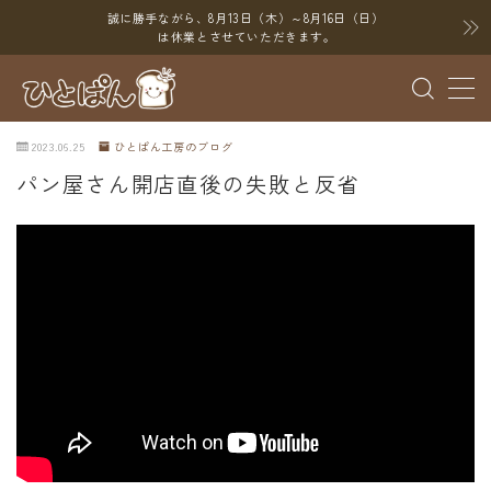
誠に勝手ながら、8月13日（木）～8月16日（日）
は休業とさせていただきます。
MENU
2023.06.25
ひとぱん工房のブログ
ブログ
パン屋さん開店直後の失敗と反省
SNS
YouTube
X（Twitter）
Instagram
Threads
ポイント