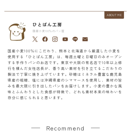
ABOUT ME
ひとぱん工房
国産小麦100％のパン屋
国産小麦100％にこだわり、熊本と北海道から厳選した小麦を
使用する「ひとぱん工房」は、毎週土曜と日曜日のみオープン
する手作りパンのお店です。東京や大阪の有名店で10年以上修
行を積んだ女性店長が、香り高い素材を引き立てるこだわりの
製法で丁寧に焼き上げています。砂糖はミネラル豊富な鹿児島
県産の粗糖、塩には沖縄県産のシママースを使用し、素材の旨
みを最大限に引き出したパンをお届けします。小麦の豊かな風
味とふんわりとした食感が特徴で、どれも素材本来の味わいを
存分に感じられると思います。
Recommend