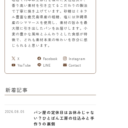
香り高い素材を引き立てるこだわりの製法
で丁寧に焼き上げています。砂糖はミネラ
ル豊富な鹿児島県産の粗糖、塩には沖縄県
産のシママースを使用し、素材の旨みを最
大限に引き出したパンをお届けします。小
麦の豊かな風味とふんわりとした食感が特
徴で、どれも素材本来の味わいを存分に感
じられると思います。
X
Facebook
Instagram
YouTube
LINE
Contact
新着記事
2026.08.05
パン屋の定休日はお休みじゃな
い？ひとぱん工房の仕込みと手
作りの裏側