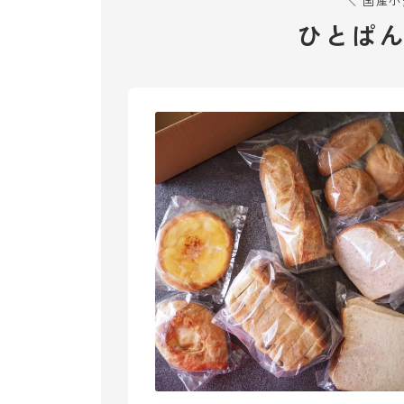
＼ 国産
ひとぱ