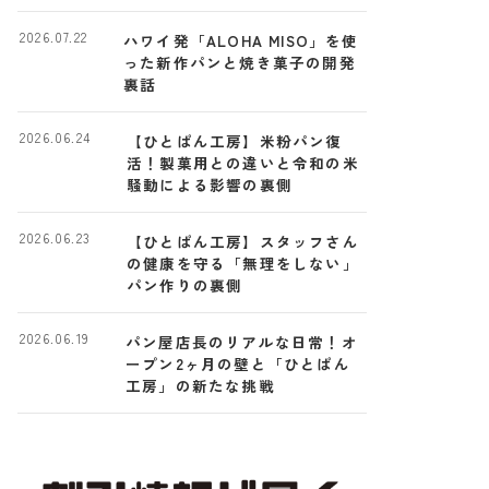
2026.07.22
ハワイ発「ALOHA MISO」を使
った新作パンと焼き菓子の開発
裏話
2026.06.24
【ひとぱん工房】米粉パン復
活！製菓用との違いと令和の米
騒動による影響の裏側
2026.06.23
【ひとぱん工房】スタッフさん
の健康を守る「無理をしない」
パン作りの裏側
2026.06.19
パン屋店長のリアルな日常！オ
ープン2ヶ月の壁と「ひとぱん
工房」の新たな挑戦