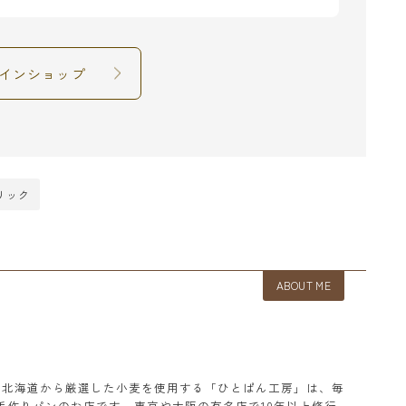
インショップ
リック
ABOUT ME
本と北海道から厳選した小麦を使用する「ひとぱん工房」は、毎
手作りパンのお店です。東京や大阪の有名店で10年以上修行