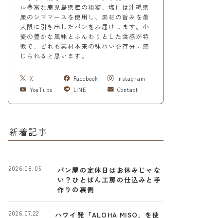
ル豊富な鹿児島県産の粗糖、塩には沖縄県
産のシママースを使用し、素材の旨みを最
大限に引き出したパンをお届けします。小
麦の豊かな風味とふんわりとした食感が特
徴で、どれも素材本来の味わいを存分に感
じられると思います。
X
Facebook
Instagram
YouTube
LINE
Contact
新着記事
2026.08.05
パン屋の定休日はお休みじゃな
い？ひとぱん工房の仕込みと手
作りの裏側
2026.07.22
ハワイ発「ALOHA MISO」を使