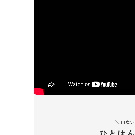
＼ 国産
ひとぱ