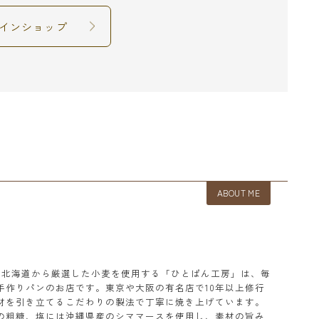
インショップ
ABOUT ME
本と北海道から厳選した小麦を使用する「ひとぱん工房」は、毎
手作りパンのお店です。東京や大阪の有名店で10年以上修行
材を引き立てるこだわりの製法で丁寧に焼き上げています。
の粗糖、塩には沖縄県産のシママースを使用し、素材の旨み