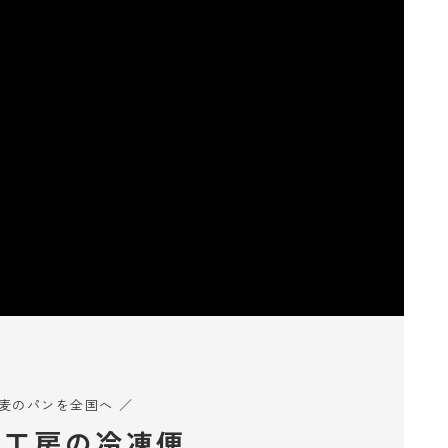
小麦のパンを全国へ ／
ん工房の冷凍便