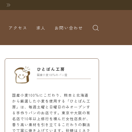
アクセス
求人
お問い合わせ
ひとぱん工房
国産小麦100％のパン屋
国産小麦100％にこだわり、熊本と北海道
から厳選した小麦を使用する「ひとぱん工
房」は、毎週土曜と日曜日のみオープンす
る手作りパンのお店です。東京や大阪の有
名店で10年以上修行を積んだ女性店長が、
香り高い素材を引き立てるこだわりの製法
で丁寧に焼き上げています。砂糖はミネラ