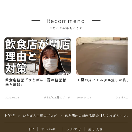
Recommend
こちらの記事もどうぞ
飲食店経営「ひとぱん工房の経営哲
工房の床にモルタル流しが終了
学と戦略」
2023.05.23
ひとぱん工房のブログ
2019.04.23
ひとぱん工房
Follow Me
HOME
ひとぱん工房のブログ
休み明けの新商品紹介【ちくわぱん・フレ
＞
＞
PP
アレルギー
メルマガ
差し入れ