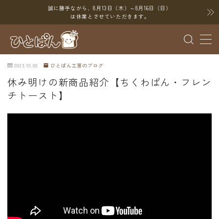
誠に勝手ながら、8月13日（木）～8月16日（日）
は休業とさせていただきます。
MENU
2023.10.08
ひとぱん工房のブログ
ブログ
休み明けの新商品紹介【ちくわぱん・フレン
チトースト】
SNS
YouTube
X（Twitter）
Instagram
Threads
ポイント