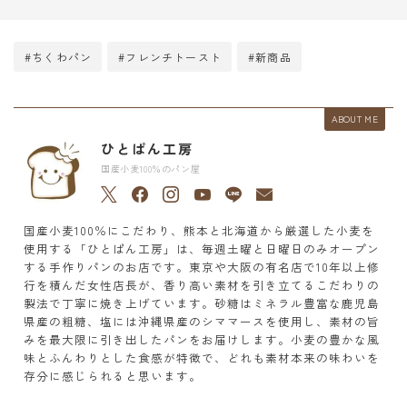
#ちくわパン
#フレンチトースト
#新商品
ABOUT ME
ひとぱん工房
国産小麦100％のパン屋
国産小麦100％にこだわり、熊本と北海道から厳選した小麦を
使用する「ひとぱん工房」は、毎週土曜と日曜日のみオープン
する手作りパンのお店です。東京や大阪の有名店で10年以上修
行を積んだ女性店長が、香り高い素材を引き立てるこだわりの
製法で丁寧に焼き上げています。砂糖はミネラル豊富な鹿児島
県産の粗糖、塩には沖縄県産のシママースを使用し、素材の旨
みを最大限に引き出したパンをお届けします。小麦の豊かな風
味とふんわりとした食感が特徴で、どれも素材本来の味わいを
存分に感じられると思います。