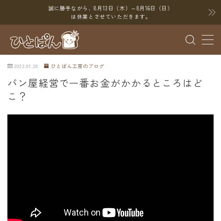
誠に勝手ながら、8月13日（木）～8月16日（日）
は休業とさせていただきます。
MENU
2023.01.28
ひとぱん工房のブログ
ブログ
パン屋経営で一番お金がかかるところはど
こ？
SNS
YouTube
X（Twitter）
Instagram
Threads
ポイント