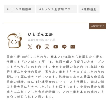
#トランス脂肪酸
#トランス脂肪酸フリー
#植物油脂
ABOUT ME
ひとぱん工房
国産小麦100％のパン屋
国産小麦100％にこだわり、熊本と北海道から厳選した小麦を
使用する「ひとぱん工房」は、毎週土曜と日曜日のみオープン
する手作りパンのお店です。東京や大阪の有名店で10年以上修
行を積んだ女性店長が、香り高い素材を引き立てるこだわりの
製法で丁寧に焼き上げています。砂糖はミネラル豊富な鹿児島
県産の粗糖、塩には沖縄県産のシママースを使用し、素材の旨
みを最大限に引き出したパンをお届けします。小麦の豊かな風
味とふんわりとした食感が特徴で、どれも素材本来の味わいを
存分に感じられると思います。