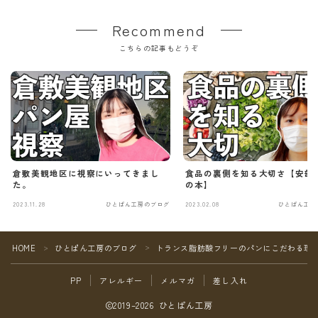
Recommend
こちらの記事もどうぞ
倉敷美観地区に視察にいってきまし
食品の裏側を知る大切さ【安部司
た。
の本】
2023.11.28
ひとぱん工房のブログ
2023.02.08
ひとぱん工房
Follow Me
HOME
ひとぱん工房のブログ
トランス脂肪酸フリーのパンにこだわる理
＞
＞
PP
アレルギー
メルマガ
差し入れ
2019–2026 ひとぱん工房