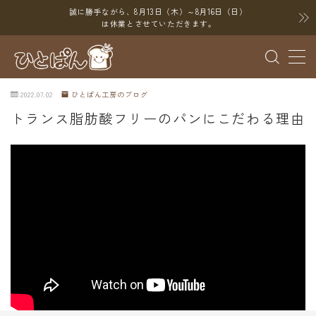
誠に勝手ながら、8月13日（木）～8月16日（日）
は休業とさせていただきます。
MENU
2022.07.02
ひとぱん工房のブログ
ブログ
トランス脂肪酸フリーのパンにこだわる理由
SNS
YouTube
X（Twitter）
Instagram
Threads
ポイント