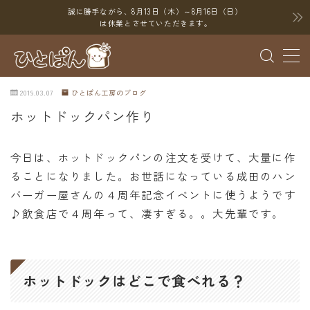
誠に勝手ながら、8月13日（木）～8月16日（日）
は休業とさせていただきます。
MENU
2019.03.07
ひとぱん工房のブログ
ブログ
ホットドックパン作り
SNS
今日は、ホットドックパンの注文を受けて、大量に作
YouTube
ることになりました。お世話になっている成田のハン
X（Twitter）
バーガー屋さんの４周年記念イベントに使うようです
Instagram
♪飲食店で４周年って、凄すぎる。。大先輩です。
Threads
ポイント
ホットドックはどこで食べれる？