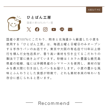
ABOUT ME
ひとぱん工房
国産小麦100％のパン屋
国産小麦100％にこだわり、熊本と北海道から厳選した小麦を
使用する「ひとぱん工房」は、毎週土曜と日曜日のみオープン
する手作りパンのお店です。東京や大阪の有名店で10年以上修
行を積んだ女性店長が、香り高い素材を引き立てるこだわりの
製法で丁寧に焼き上げています。砂糖はミネラル豊富な鹿児島
県産の粗糖、塩には沖縄県産のシママースを使用し、素材の旨
みを最大限に引き出したパンをお届けします。小麦の豊かな風
味とふんわりとした食感が特徴で、どれも素材本来の味わいを
存分に感じられると思います。
Recommend