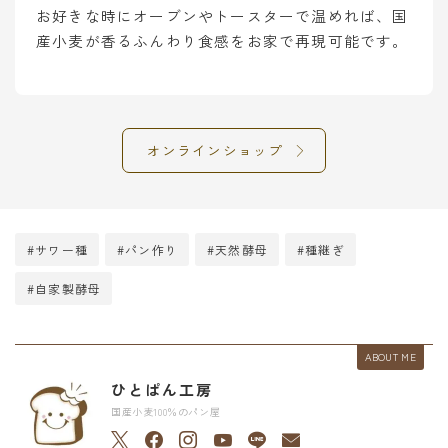
お好きな時にオーブンやトースターで温めれば、国
産小麦が香るふんわり食感をお家で再現可能です。
オンラインショップ
#サワー種
#パン作り
#天然酵母
#種継ぎ
#自家製酵母
ABOUT ME
ひとぱん工房
国産小麦100％のパン屋