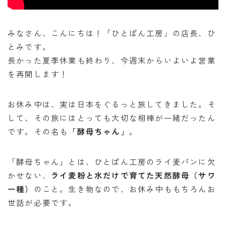
オンラインショップ
アクセス
みなさん、こんにちは！「ひとぱん工房」の店長、ひ
とみです。
求人
長かった夏季休業も終わり、今週末からいよいよ営業
を再開します！
お問い合わせ
お休み中は、実は日本をぐるっと旅してきました。そ
して、その旅にはとっても大切な相棒が一緒だったん
です。その名も
「酵母ちゃん」
。
「酵母ちゃん」とは、ひとぱん工房のライ麦パンに欠
かせない、
ライ麦粉と水だけで育てた天然酵母（サワ
ー種）
のこと。生き物なので、お休み中ももちろんお
世話が必要です。