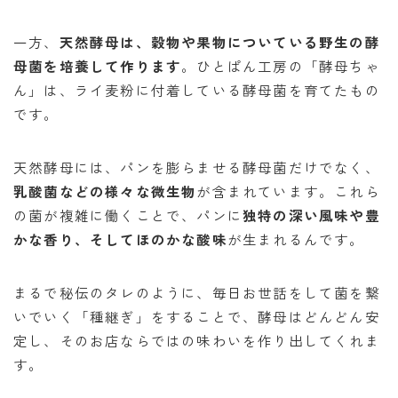
一方、
天然酵母は、穀物や果物についている野生の酵
母菌を培養して作ります
。ひとぱん工房の「酵母ちゃ
ん」は、ライ麦粉に付着している酵母菌を育てたもの
です。
天然酵母には、パンを膨らませる酵母菌だけでなく、
乳酸菌などの様々な微生物
が含まれています。これら
の菌が複雑に働くことで、パンに
独特の深い風味や豊
かな香り、そしてほのかな酸味
が生まれるんです。
まるで秘伝のタレのように、毎日お世話をして菌を繋
いでいく「種継ぎ」をすることで、酵母はどんどん安
定し、そのお店ならではの味わいを作り出してくれま
す。