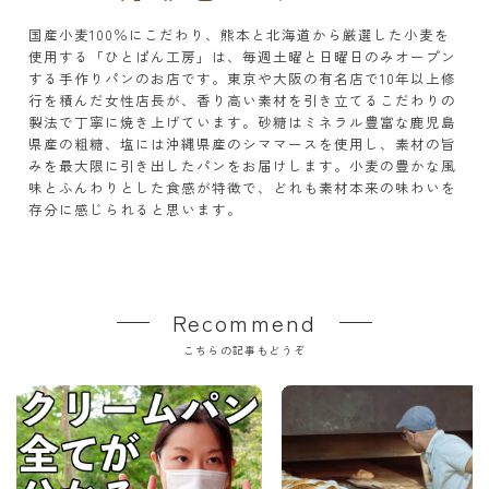
国産小麦100％にこだわり、熊本と北海道から厳選した小麦を
使用する「ひとぱん工房」は、毎週土曜と日曜日のみオープン
する手作りパンのお店です。東京や大阪の有名店で10年以上修
行を積んだ女性店長が、香り高い素材を引き立てるこだわりの
製法で丁寧に焼き上げています。砂糖はミネラル豊富な鹿児島
県産の粗糖、塩には沖縄県産のシママースを使用し、素材の旨
みを最大限に引き出したパンをお届けします。小麦の豊かな風
味とふんわりとした食感が特徴で、どれも素材本来の味わいを
存分に感じられると思います。
Recommend
こちらの記事もどうぞ