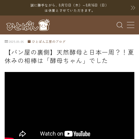
誠に勝手ながら、8月13日（木）～8月16日（日）
は休業とさせていただきます。
MENU
2025.09.06
ひとぱん工房のブログ
ブログ
【パン屋の裏側】天然酵母と日本一周？！夏
休みの相棒は「酵母ちゃん」でした
SNS
YouTube
X（Twitter）
Instagram
Threads
ポイント