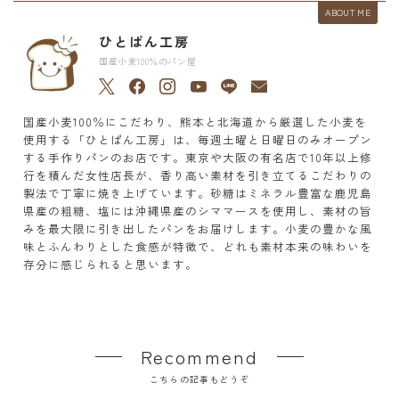
ABOUT ME
ひとぱん工房
国産小麦100％のパン屋
国産小麦100％にこだわり、熊本と北海道から厳選した小麦を
使用する「ひとぱん工房」は、毎週土曜と日曜日のみオープン
する手作りパンのお店です。東京や大阪の有名店で10年以上修
行を積んだ女性店長が、香り高い素材を引き立てるこだわりの
製法で丁寧に焼き上げています。砂糖はミネラル豊富な鹿児島
県産の粗糖、塩には沖縄県産のシママースを使用し、素材の旨
みを最大限に引き出したパンをお届けします。小麦の豊かな風
味とふんわりとした食感が特徴で、どれも素材本来の味わいを
存分に感じられると思います。
Recommend
こちらの記事もどうぞ