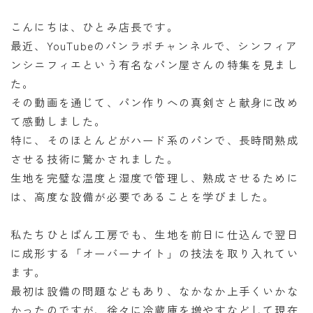
オンラインショップ
こんにちは、ひとみ店長です。
アクセス
最近、YouTubeのパンラボチャンネルで、シンフィア
ンシニフィエという有名なパン屋さんの特集を見まし
求人
た。
その動画を通じて、パン作りへの真剣さと献身に改め
て感動しました。
お問い合わせ
特に、そのほとんどがハード系のパンで、長時間熟成
させる技術に驚かされました。
生地を完璧な温度と湿度で管理し、熟成させるために
は、高度な設備が必要であることを学びました。
私たちひとぱん工房でも、生地を前日に仕込んで翌日
に成形する「オーバーナイト」の技法を取り入れてい
ます。
最初は設備の問題などもあり、なかなか上手くいかな
かったのですが、徐々に冷蔵庫を増やすなどして現在