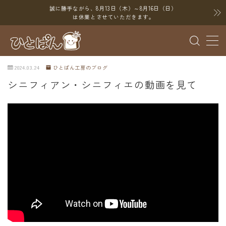
誠に勝手ながら、8月13日（木）～8月16日（日）
は休業とさせていただきます。
MENU
2024.03.24
ひとぱん工房のブログ
ブログ
シニフィアン・シニフィエの動画を見て
SNS
YouTube
X（Twitter）
Instagram
Threads
ポイント