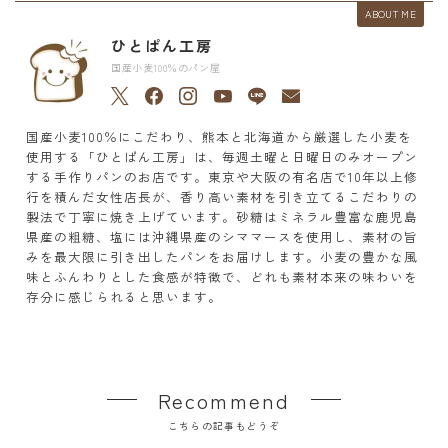
ABOUT ME
ひとぱん工房
国産小麦100％のパン屋
国産小麦100％にこだわり、熊本と北海道から厳選した小麦を
使用する「ひとぱん工房」は、毎週土曜と日曜日のみオープン
する手作りパンのお店です。東京や大阪の有名店で10年以上修
行を積んだ女性店長が、香り高い素材を引き立てるこだわりの
製法で丁寧に焼き上げています。砂糖はミネラル豊富な鹿児島
県産の粗糖、塩には沖縄県産のシママースを使用し、素材の旨
みを最大限に引き出したパンをお届けします。小麦の豊かな風
味とふんわりとした食感が特徴で、どれも素材本来の味わいを
存分に感じられると思います。
Recommend
こちらの記事もどうぞ