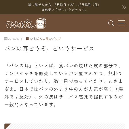
誠に勝手ながら、8月13日（木）～8月16日（日）
は休業とさせていただきます。
MENU
2019.03.15
ひとぱん工房のブログ
ブログ
パンの耳どうぞ。というサービス
SNS
「パンの耳」といえば、食パンの焼けた皮の部分で、
YouTube
サンドイッチを販売しているパン屋さんでは、無料で
X（Twitter）
サービスしていたり、数十円で売っていたり、とさま
Instagram
ざま。日本ではパンの外より中の方が人気が高く（海
外では反対）、外の皮はサービス感覚で提供するのが
Threads
一般的となっています。
ポイント