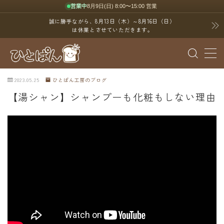
営業中
8月9日(日) 8:00〜15:00 営業
誠に勝手ながら、8月13日（木）～8月16日（日）
は休業とさせていただきます。
MENU
ブログ
2023.05.25
ひとぱん工房のブログ
【湯シャン】シャンプーも化粧もしない理由
SNS
YouTube
X（Twitter）
Instagram
Threads
ポイント