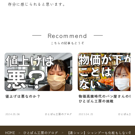
存分に感じられると思います。
Recommend
こちらの記事もどうぞ
値上げは悪なのか？
物価高騰時代のパン屋さんの役割
ひとぱん工房の挑戦
2024.05.06
ひとぱん工房のブログ
2023.04.25
ひとぱん工房
Follow Me
HOME
ひとぱん工房のブログ
【湯シャン】シャンプーも化粧もしない理
＞
＞