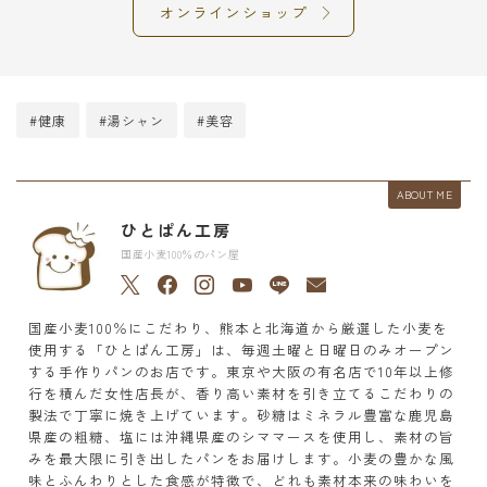
オンラインショップ
#健康
#湯シャン
#美容
ABOUT ME
ひとぱん工房
国産小麦100％のパン屋
国産小麦100％にこだわり、熊本と北海道から厳選した小麦を
使用する「ひとぱん工房」は、毎週土曜と日曜日のみオープン
する手作りパンのお店です。東京や大阪の有名店で10年以上修
行を積んだ女性店長が、香り高い素材を引き立てるこだわりの
製法で丁寧に焼き上げています。砂糖はミネラル豊富な鹿児島
県産の粗糖、塩には沖縄県産のシママースを使用し、素材の旨
みを最大限に引き出したパンをお届けします。小麦の豊かな風
味とふんわりとした食感が特徴で、どれも素材本来の味わいを