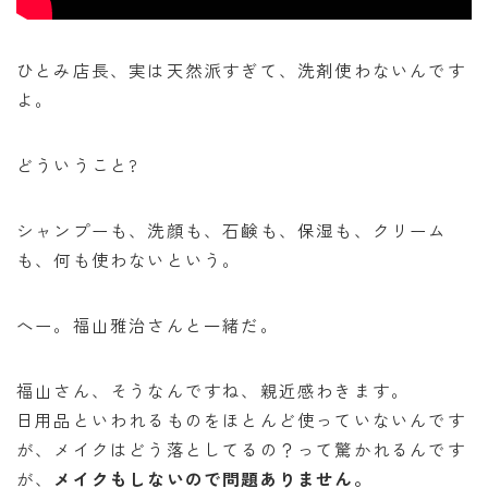
オンラインショップ
アクセス
ひとみ店長、実は天然派すぎて、洗剤使わないんです
よ。
求人
どういうこと?
お問い合わせ
シャンプーも、洗顔も、石鹸も、保湿も、クリーム
も、何も使わないという。
へー。福山雅治さんと一緒だ。
福山さん、そうなんですね、親近感わきます。
日用品といわれるものをほとんど使っていないんです
が、メイクはどう落としてるの？って驚かれるんです
が、
メイクもしないので問題ありません。