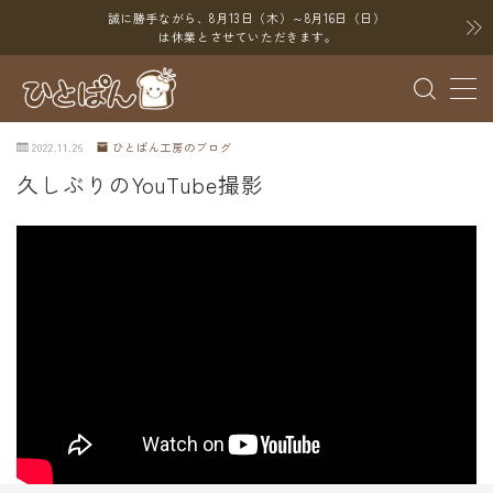
誠に勝手ながら、8月13日（木）～8月16日（日）
は休業とさせていただきます。
MENU
2022.11.26
ひとぱん工房のブログ
ブログ
久しぶりのYouTube撮影
SNS
YouTube
X（Twitter）
Instagram
Threads
ポイント