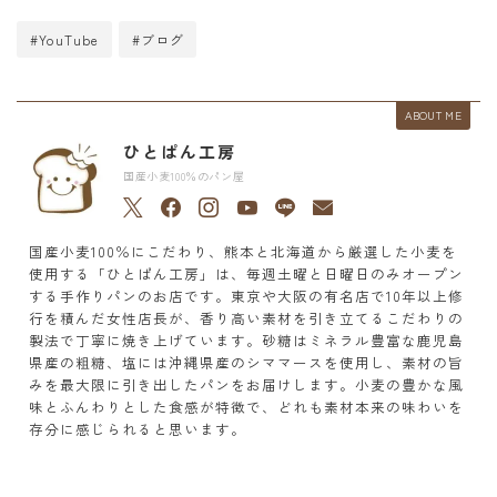
#YouTube
#ブログ
ABOUT ME
ひとぱん工房
国産小麦100％のパン屋
国産小麦100％にこだわり、熊本と北海道から厳選した小麦を
使用する「ひとぱん工房」は、毎週土曜と日曜日のみオープン
する手作りパンのお店です。東京や大阪の有名店で10年以上修
行を積んだ女性店長が、香り高い素材を引き立てるこだわりの
製法で丁寧に焼き上げています。砂糖はミネラル豊富な鹿児島
県産の粗糖、塩には沖縄県産のシママースを使用し、素材の旨
みを最大限に引き出したパンをお届けします。小麦の豊かな風
味とふんわりとした食感が特徴で、どれも素材本来の味わいを
存分に感じられると思います。