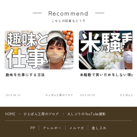
Recommend
こちらの記事もどうぞ
趣味を仕事にする方法
米騒動で買いだめをしない理由
2024.06.03
ひとぱん工房のブログ
2024.09.09
ひとぱん工房
Follow Me
HOME
ひとぱん工房のブログ
久しぶりのYouTube撮影
＞
＞
PP
アレルギー
メルマガ
差し入れ