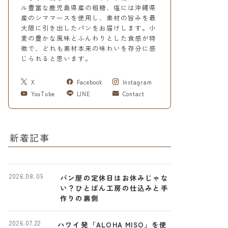
ル豊富な鹿児島県産の粗糖、塩には沖縄県
産のシママースを使用し、素材の旨みを最
大限に引き出したパンをお届けします。小
麦の豊かな風味とふんわりとした食感が特
徴で、どれも素材本来の味わいを存分に感
じられると思います。
X
Facebook
Instagram
YouTube
LINE
Contact
新着記事
2026.08.05
パン屋の定休日はお休みじゃな
い？ひとぱん工房の仕込みと手
作りの裏側
2026.07.22
ハワイ発「ALOHA MISO」を使