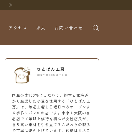
アクセス
求人
お問い合わせ
ひとぱん工房
国産小麦100％のパン屋
国産小麦100％にこだわり、熊本と北海道
から厳選した小麦を使用する「ひとぱん工
房」は、毎週土曜と日曜日のみオープンす
る手作りパンのお店です。東京や大阪の有
名店で10年以上修行を積んだ女性店長が、
香り高い素材を引き立てるこだわりの製法
で丁寧に焼き上げています。砂糖はミネラ