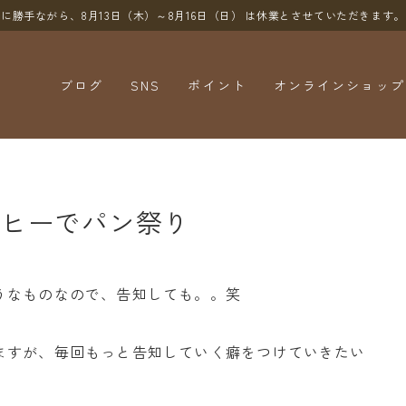
に勝手ながら、8月13日（木）～8月16日（日）
は休業とさせていただきます。
ブログ
SNS
ポイント
オンラインショップ
YouTube
X（Twitter）
Instagram
ーヒーでパン祭り
Threads
うなものなので、告知しても。。笑
ますが、毎回もっと告知していく癖をつけていきたい