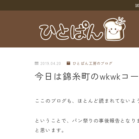
誠
2019.04.20
ひとぱん工房のブログ
今日は錦糸町のwkwkコ
ここのブログも、ほとんど読まれてないよ
ということで、パン祭りの事後報告となり
と思います。