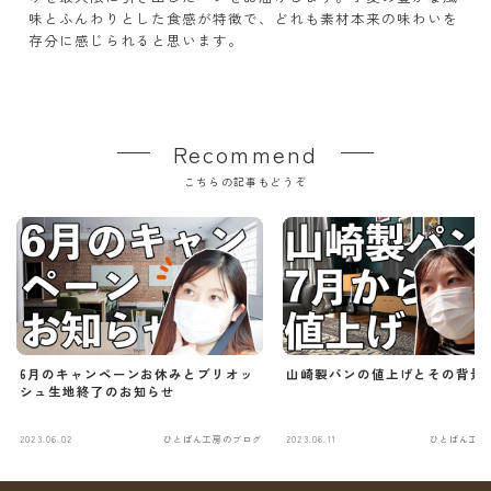
味とふんわりとした食感が特徴で、どれも素材本来の味わいを
存分に感じられると思います。
Recommend
こちらの記事もどうぞ
6月のキャンペーンお休みとブリオッ
山崎製パンの値上げとその背景
シュ生地終了のお知らせ
2023.06.02
ひとぱん工房のブログ
2023.06.11
ひとぱん工房
Follow Me