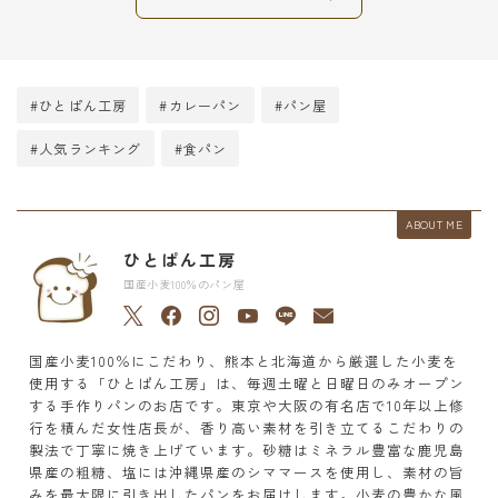
#ひとぱん工房
#カレーパン
#パン屋
#人気ランキング
#食パン
ABOUT ME
ひとぱん工房
国産小麦100％のパン屋
国産小麦100％にこだわり、熊本と北海道から厳選した小麦を
使用する「ひとぱん工房」は、毎週土曜と日曜日のみオープン
する手作りパンのお店です。東京や大阪の有名店で10年以上修
行を積んだ女性店長が、香り高い素材を引き立てるこだわりの
製法で丁寧に焼き上げています。砂糖はミネラル豊富な鹿児島
県産の粗糖、塩には沖縄県産のシママースを使用し、素材の旨
みを最大限に引き出したパンをお届けします。小麦の豊かな風