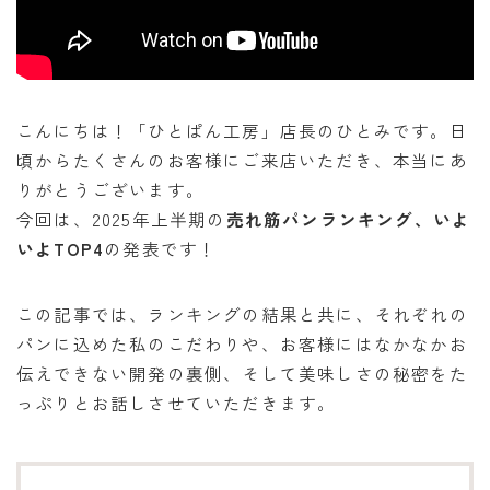
オンラインショップ
アクセス
求人
こんにちは！「ひとぱん工房」店長のひとみです。日
頃からたくさんのお客様にご来店いただき、本当にあ
りがとうございます。
お問い合わせ
今回は、2025年上半期の
売れ筋パンランキング、いよ
いよTOP4
の発表です！
この記事では、ランキングの結果と共に、それぞれの
パンに込めた私のこだわりや、お客様にはなかなかお
伝えできない開発の裏側、そして美味しさの秘密をた
っぷりとお話しさせていただきます。