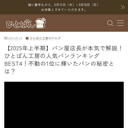
誠に勝手ながら、8月13日（木）～8月16日（日）
は休業とさせていただきます。
MENU
2025.08.04
ひとぱん工房のブログ
ブログ
【2025年上半期】パン屋店長が本気で解説！
ひとぱん工房の人気パンランキング
SNS
BEST4！不動の1位に輝いたパンの秘密と
YouTube
は？
X（Twitter）
Instagram
Threads
ポイント