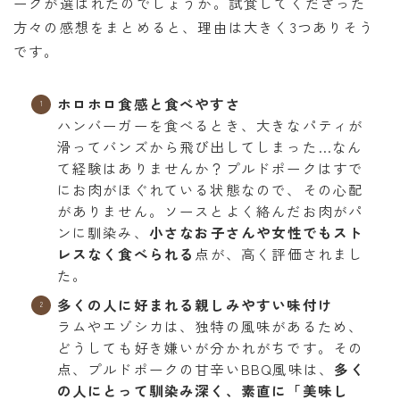
ークが選ばれたのでしょうか。試食してくださった
方々の感想をまとめると、理由は大きく3つありそう
です。
ホロホロ食感と食べやすさ
ハンバーガーを食べるとき、大きなパティが
滑ってバンズから飛び出してしまった…なん
て経験はありませんか？プルドポークはすで
にお肉がほぐれている状態なので、その心配
がありません。ソースとよく絡んだお肉がパ
ンに馴染み、
小さなお子さんや女性でもスト
レスなく食べられる
点が、高く評価されまし
た。
多くの人に好まれる親しみやすい味付け
ラムやエゾシカは、独特の風味があるため、
どうしても好き嫌いが分かれがちです。その
点、プルドポークの甘辛いBBQ風味は、
多く
の人にとって馴染み深く、素直に「美味し