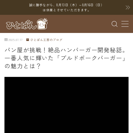
誠に勝手ながら、8月13日（木）～8月16日（日）
は休業とさせていただきます。
MENU
2025.07.17
ひとぱん工房のブログ
ブログ
パン屋が挑戦！絶品ハンバーガー開発秘話。
一番人気に輝いた「プルドポークバーガー」
SNS
の魅力とは？
YouTube
X（Twitter）
Instagram
Threads
ポイント