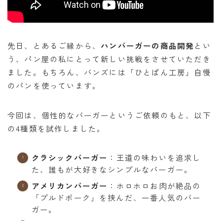
オンラインショップ
アクセス
先日、とあるご縁から、
ハンバーガーの商品開発
とい
求人
う、パン屋の私にとって新しい挑戦をさせていただき
ました。もちろん、バンズには「ひとぱん工房」自慢
のパンを使っています。
お問い合わせ
今回は、個性的なバーガーというご依頼のもと、以下
の4種類を試作しました。
クラシックバーガー
：王道の味わいを追求し
た、誰もが大好きなシンプルなバーガー。
アメリカンバーガー
：ホロホロお肉が絶品の
「プルドポーク」を挟んだ、一番人気のバー
ガー。