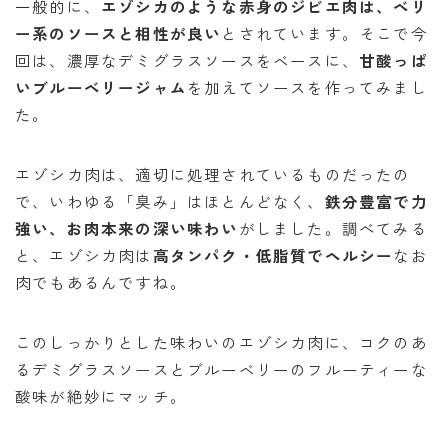
一般的に、
エゾシカのような赤身のジビエ肉は、ベリ
ー系のソースと相性が良い
とされています。そこで今
回は、濃厚なデミグラスソースをベースに、
甘酸っぱ
いブルーベリージャム
を加えてソースを作ってみまし
た。
エゾシカ肉は、適切に処理されているものだったの
で、いわゆる「臭み」はほとんどなく、
鉄分豊富で力
強い、お肉本来の深い味わい
がしました。調べてみる
と、エゾシカ肉は
高タンパク・低脂質でヘルシー
なお
肉でもあるんですね。
このしっかりとした味わいのエゾシカ肉に、コクのあ
るデミグラスソースとブルーベリーのフルーティーな
酸味が絶妙にマッチ。