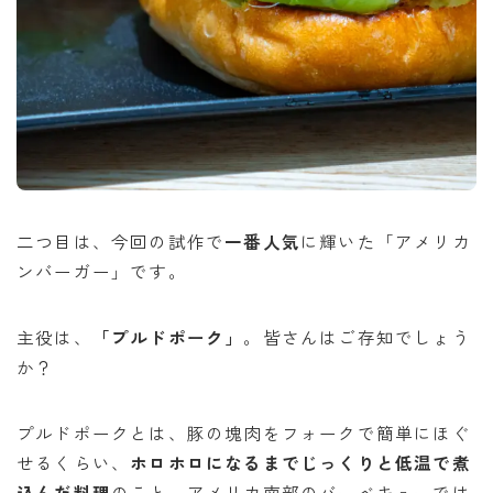
二つ目は、今回の試作で
一番人気
に輝いた「アメリカ
ンバーガー」です。
主役は、
「プルドポーク」
。皆さんはご存知でしょう
か？
プルドポークとは、豚の塊肉をフォークで簡単にほぐ
せるくらい、
ホロホロになるまでじっくりと低温で煮
込んだ料理
のこと。アメリカ南部のバーベキューでは