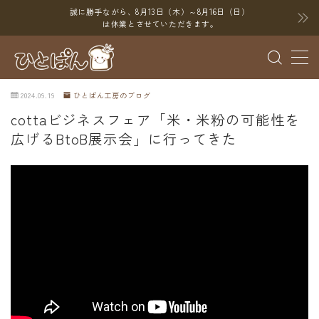
誠に勝手ながら、8月13日（木）～8月16日（日）
は休業とさせていただきます。
MENU
2024.09.19
ひとぱん工房のブログ
ブログ
cottaビジネスフェア「米・米粉の可能性を
広げるBtoB展示会」に行ってきた
SNS
YouTube
X（Twitter）
Instagram
Threads
ポイント