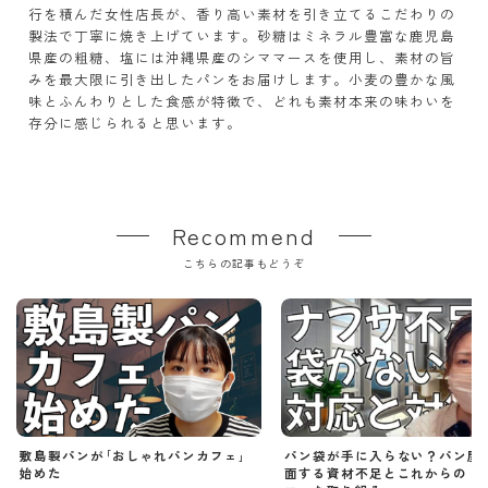
行を積んだ女性店長が、香り高い素材を引き立てるこだわりの
製法で丁寧に焼き上げています。砂糖はミネラル豊富な鹿児島
県産の粗糖、塩には沖縄県産のシママースを使用し、素材の旨
みを最大限に引き出したパンをお届けします。小麦の豊かな風
味とふんわりとした食感が特徴で、どれも素材本来の味わいを
存分に感じられると思います。
Recommend
こちらの記事もどうぞ
敷島製パンが｢おしゃれパンカフェ｣
パン袋が手に入らない？パン屋
始めた
面する資材不足とこれからの「