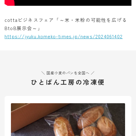
オンラインショップ
アクセス
cottaビジネスフェア「～米・米粉の可能性を広げる
BtoB展示会～」
求人
https://jyuku.komeko-times.jp/news/2024061402
お問い合わせ
＼ 国産小麦のパンを全国へ ／
ひとぱん工房の冷凍便