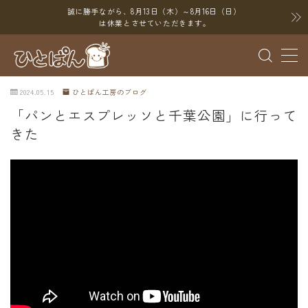
誠に勝手ながら、8月13日（木）～8月16日（日）
は休業とさせていただきます。
MENU
2024.05.15
ひとぱん工房のブログ
ブログ
「パンとエスプレッソと千葉公園」に行って
きた
SNS
YouTube
X（Twitter）
Instagram
Threads
ポイント