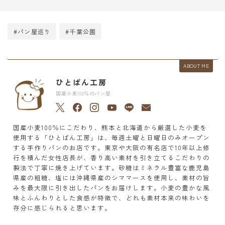
#パン屋巡り
#千葉公園
ABOUT ME
ひとぱん工房
国産小麦100％のパン屋
国産小麦100％にこだわり、熊本と北海道から厳選した小麦を
使用する「ひとぱん工房」は、毎週土曜と日曜日のみオープン
する手作りパンのお店です。東京や大阪の有名店で10年以上修
行を積んだ女性店長が、香り高い素材を引き立てるこだわりの
製法で丁寧に焼き上げています。砂糖はミネラル豊富な鹿児島
県産の粗糖、塩には沖縄県産のシママースを使用し、素材の旨
みを最大限に引き出したパンをお届けします。小麦の豊かな風
味とふんわりとした食感が特徴で、どれも素材本来の味わいを
存分に感じられると思います。