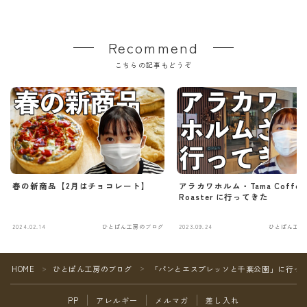
Recommend
こちらの記事もどうぞ
春の新商品【2月はチョコレート】
アラカワホルム・Tama Coffee
Roaster に行ってきた
2024.02.14
ひとぱん工房のブログ
2023.09.24
ひとぱん工房
Follow Me
HOME
ひとぱん工房のブログ
「パンとエスプレッソと千葉公園」に行っ
＞
＞
PP
アレルギー
メルマガ
差し入れ