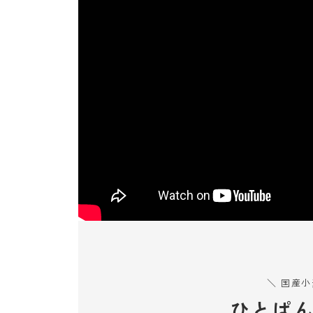
＼ 国産
ひとぱ