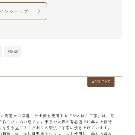
インショップ
#雑談
ABOUT ME
本と北海道から厳選した小麦を使用する「ひとぱん工房」は、毎
手作りパンのお店です。東京や大阪の有名店で10年以上修行
材を引き立てるこだわりの製法で丁寧に焼き上げています。
の粗糖、塩には沖縄県産のシママースを使用し、素材の旨み