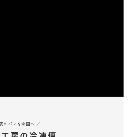
小麦のパンを全国へ ／
ん工房の冷凍便