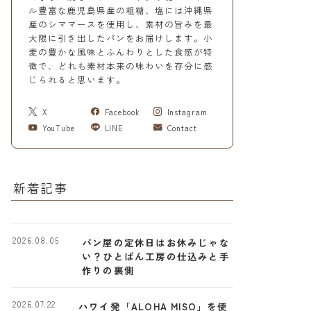
ル豊富な鹿児島県産の粗糖、塩には沖縄県
産のシママースを使用し、素材の旨みを最
大限に引き出したパンをお届けします。小
麦の豊かな風味とふんわりとした食感が特
徴で、どれも素材本来の味わいを存分に感
じられると思います。
X
Facebook
Instagram
YouTube
LINE
Contact
新着記事
2026.08.05
パン屋の定休日はお休みじゃな
い？ひとぱん工房の仕込みと手
作りの裏側
2026.07.22
ハワイ発「ALOHA MISO」を使