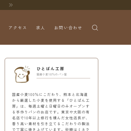
アクセス
求人
お問い合わせ
ひとぱん工房
国産小麦100％のパン屋
国産小麦100％にこだわり、熊本と北海道
から厳選した小麦を使用する「ひとぱん工
房」は、毎週土曜と日曜日のみオープンす
る手作りパンのお店です。東京や大阪の有
名店で10年以上修行を積んだ女性店長が、
香り高い素材を引き立てるこだわりの製法
で丁寧に焼き上げています。砂糖はミネラ