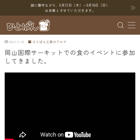
誠に勝手ながら、8月13日（木）～8月16日（日）
は休業とさせていただきます。
MENU
2023.11.24
ひとぱん工房のブログ
ブログ
岡山国際サーキットでの食のイベントに参加
してきました。
SNS
YouTube
X（Twitter）
Instagram
Threads
ポイント