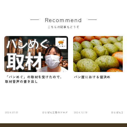
Recommend
こちらの記事もどうぞ
「パンめぐ」の取材を受けたので、
パン屋における値決め
取材音声の書き出し
2024.07.01
ひとぱん工房のブログ
2024.12.19
ひとぱん工房
Follow Me