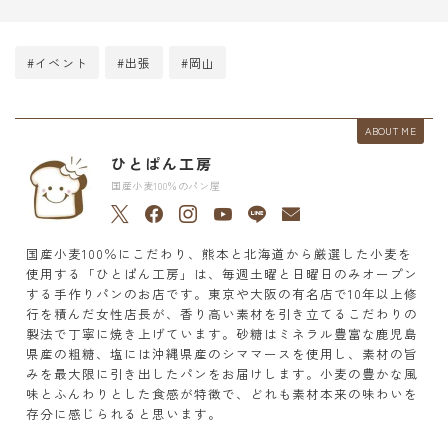
#イベント
#出張
#岡山
ABOUT ME
ひとぱん工房
国産小麦100％のパン屋
国産小麦100％にこだわり、熊本と北海道から厳選した小麦を
使用する「ひとぱん工房」は、毎週土曜と日曜日のみオープン
する手作りパンのお店です。東京や大阪の有名店で10年以上修
行を積んだ女性店長が、香り高い素材を引き立てるこだわりの
製法で丁寧に焼き上げています。砂糖はミネラル豊富な鹿児島
県産の粗糖、塩には沖縄県産のシママースを使用し、素材の旨
みを最大限に引き出したパンをお届けします。小麦の豊かな風
味とふんわりとした食感が特徴で、どれも素材本来の味わいを
存分に感じられると思います。