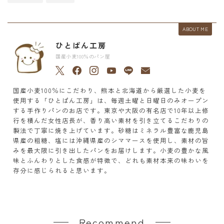
ABOUT ME
ひとぱん工房
国産小麦100％のパン屋
国産小麦100％にこだわり、熊本と北海道から厳選した小麦を
使用する「ひとぱん工房」は、毎週土曜と日曜日のみオープン
する手作りパンのお店です。東京や大阪の有名店で10年以上修
行を積んだ女性店長が、香り高い素材を引き立てるこだわりの
製法で丁寧に焼き上げています。砂糖はミネラル豊富な鹿児島
県産の粗糖、塩には沖縄県産のシママースを使用し、素材の旨
みを最大限に引き出したパンをお届けします。小麦の豊かな風
味とふんわりとした食感が特徴で、どれも素材本来の味わいを
存分に感じられると思います。
Recommend