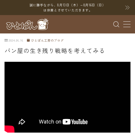
誠に勝手ながら、8月13日（木）～8月16日（日）
は休業とさせていただきます。
MENU
2024.06.16
ひとぱん工房のブログ
ブログ
パン屋の生き残り戦略を考えてみる
SNS
YouTube
X（Twitter）
Instagram
Threads
ポイント