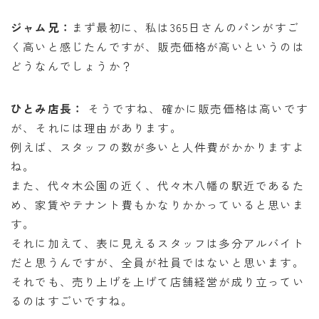
オンラインショップ
ジャム兄：
まず最初に、私は365日さんのパンがすご
アクセス
く高いと感じたんですが、販売価格が高いというのは
どうなんでしょうか？
求人
ひとみ店長：
そうですね、確かに販売価格は高いです
お問い合わせ
が、それには理由があります。
例えば、スタッフの数が多いと人件費がかかりますよ
ね。
また、代々木公園の近く、代々木八幡の駅近であるた
め、家賃やテナント費もかなりかかっていると思いま
す。
それに加えて、表に見えるスタッフは多分アルバイト
だと思うんですが、全員が社員ではないと思います。
それでも、売り上げを上げて店舗経営が成り立ってい
るのはすごいですね。