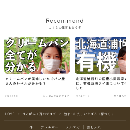
Recommend
こちらの記事もどうぞ
クリームパンが美味しいかでパン屋
北海道浦幌町の国産小麦農家さ
さんのレベルが分かる？
に、有機栽培ライ麦について伺
した
2022.09.01
ひとぱん工房のブログ
2024.07.15
ひとぱん工房
Follow Me
HOME
ひとぱん工房のブログ
動き出した、ひとぱん工房つくり
＞
＞
PP
アレルギー
メルマガ
差し入れ