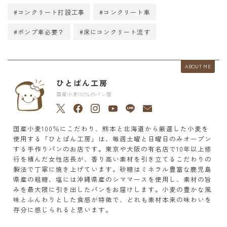
#コンクリート打設工事
#コンクリート車
#ポンプ車必要？
#床にコンクリート流す
ABOUT ME
ひとぱん工房
国産小麦100％のパン屋
国産小麦100％にこだわり、熊本と北海道から厳選した小麦を
使用する「ひとぱん工房」は、毎週土曜と日曜日のみオープン
する手作りパンのお店です。東京や大阪の有名店で10年以上修
行を積んだ女性店長が、香り高い素材を引き立てるこだわりの
製法で丁寧に焼き上げています。砂糖はミネラル豊富な鹿児島
県産の粗糖、塩には沖縄県産のシママースを使用し、素材の旨
みを最大限に引き出したパンをお届けします。小麦の豊かな風
味とふんわりとした食感が特徴で、どれも素材本来の味わいを
存分に感じられると思います。