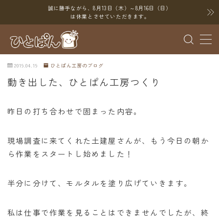
誠に勝手ながら、8月13日（木）～8月16日（日）
は休業とさせていただきます。
MENU
2019.04.19
ひとぱん工房のブログ
ブログ
動き出した、ひとぱん工房つくり
SNS
昨日の打ち合わせで固まった内容。
YouTube
X（Twitter）
現場調査に来てくれた土建屋さんが、もう今日の朝か
Instagram
ら作業をスタートし始めました！
Threads
半分に分けて、モルタルを塗り広げていきます。
ポイント
私は仕事で作業を見ることはできませんでしたが、終