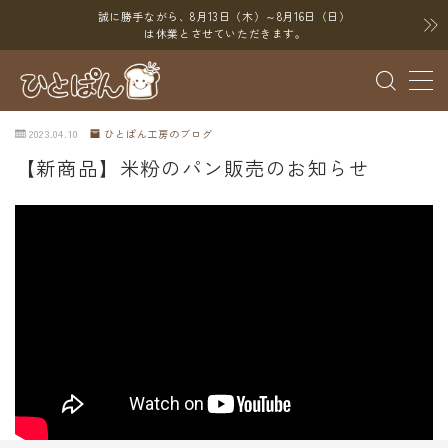
誠に勝手ながら、8月13日（木）～8月16日（日）
は休業とさせていただきます。
MENU
2023.04.10
ひとぱん工房のブログ
ブログ
【新商品】米粉のパン販売のお知らせ
SNS
YouTube
X（Twitter）
Instagram
Threads
ポイント