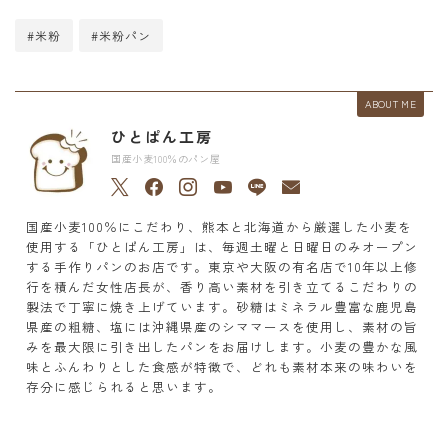
#米粉
#米粉パン
ABOUT ME
ひとぱん工房
国産小麦100％のパン屋
国産小麦100％にこだわり、熊本と北海道から厳選した小麦を
使用する「ひとぱん工房」は、毎週土曜と日曜日のみオープン
する手作りパンのお店です。東京や大阪の有名店で10年以上修
行を積んだ女性店長が、香り高い素材を引き立てるこだわりの
製法で丁寧に焼き上げています。砂糖はミネラル豊富な鹿児島
県産の粗糖、塩には沖縄県産のシママースを使用し、素材の旨
みを最大限に引き出したパンをお届けします。小麦の豊かな風
味とふんわりとした食感が特徴で、どれも素材本来の味わいを
存分に感じられると思います。