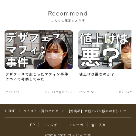
Recommend
こちらの記事もどうぞ
デザフェスで起こったマフィン事件
値上げは悪なのか？
について考察してみた
2023.11.18
ひとぱん工房のブログ
2024.05.06
ひとぱん工房
Follow Me
HOME
ひとぱん工房のブログ
【新商品】米粉のパン販売のお知らせ
＞
＞
PP
アレルギー
メルマガ
差し入れ
2019–2026 ひとぱん工房