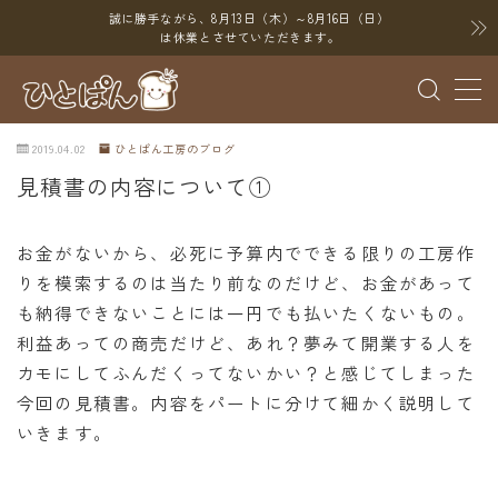
誠に勝手ながら、8月13日（木）～8月16日（日）
は休業とさせていただきます。
MENU
2019.04.02
ひとぱん工房のブログ
ブログ
見積書の内容について①
SNS
お金がないから、必死に予算内でできる限りの工房作
YouTube
りを模索するのは当たり前なのだけど、お金があって
X（Twitter）
も納得できないことには一円でも払いたくないもの。
Instagram
利益あっての商売だけど、あれ？夢みて開業する人を
カモにしてふんだくってないかい？と感じてしまった
Threads
今回の見積書。内容をパートに分けて細かく説明して
いきます。
ポイント