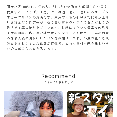
国産小麦100％にこだわり、熊本と北海道から厳選した小麦を
使用する「ひとぱん工房」は、毎週土曜と日曜日のみオープン
する手作りパンのお店です。東京や大阪の有名店で10年以上修
行を積んだ女性店長が、香り高い素材を引き立てるこだわりの
製法で丁寧に焼き上げています。砂糖はミネラル豊富な鹿児島
県産の粗糖、塩には沖縄県産のシママースを使用し、素材の旨
みを最大限に引き出したパンをお届けします。小麦の豊かな風
味とふんわりとした食感が特徴で、どれも素材本来の味わいを
存分に感じられると思います。
Recommend
こちらの記事もどうぞ