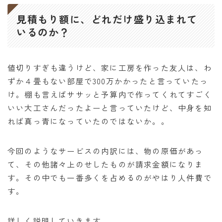
オンラインショップ
見積もり額に、どれだけ盛り込まれて
いるのか？
アクセス
求人
値切りすぎも違うけど、家に工房を作った友人は、わ
ずか４畳もない部屋で300万かかったと言っていたっ
お問い合わせ
け。棚も言えばササッと予算内で作ってくれてすごく
いい大工さんだったよーと言っていたけど、中身を知
れば真っ青になっていたのではないか。。
今回のようなサービスの内訳には、物の原価があっ
て、その他諸々上のせしたものが請求金額になりま
す。その中でも一番多くを占めるのがやはり人件費で
す。
詳しく説明していきます。