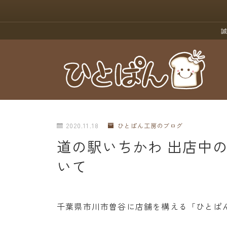
誠
2020.11.18
ひとぱん工房のブログ
道の駅いちかわ 出店中
いて
千葉県市川市曽谷に店舗を構える「ひとぱ