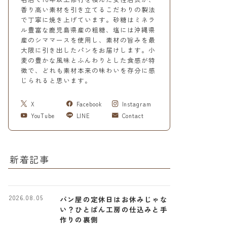
香り高い素材を引き立てるこだわりの製法
で丁寧に焼き上げています。砂糖はミネラ
ル豊富な鹿児島県産の粗糖、塩には沖縄県
産のシママースを使用し、素材の旨みを最
大限に引き出したパンをお届けします。小
麦の豊かな風味とふんわりとした食感が特
徴で、どれも素材本来の味わいを存分に感
じられると思います。
X
Facebook
Instagram
YouTube
LINE
Contact
新着記事
2026.08.05
パン屋の定休日はお休みじゃな
い？ひとぱん工房の仕込みと手
作りの裏側