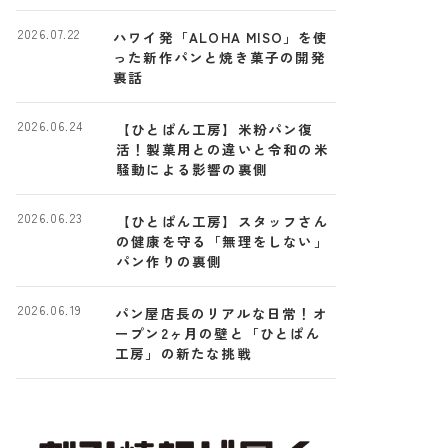
2026.07.22
ハワイ発「ALOHA MISO」を使
った新作パンと焼き菓子の開発
裏話
2026.06.24
【ひとぱん工房】米粉パン復
活！製菓用との違いと令和の米
騒動による影響の裏側
2026.06.23
【ひとぱん工房】スタッフさん
の健康を守る「無理をしない」
パン作りの裏側
2026.06.19
パン屋店長のリアルな日常！オ
ープン2ヶ月の壁と「ひとぱん
工房」の新たな挑戦