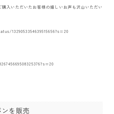
ご購入いただいたお客様の嬉しいお声も沢山いただい
atus/1329053354639515656?s=20
1326745669508325376?s=20
パンを販売