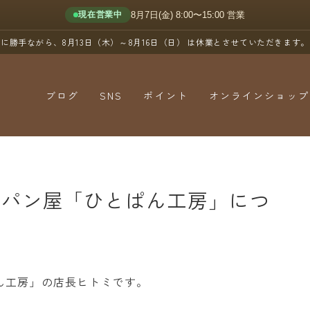
8月7日(金) 8:00〜15:00 営業
現在営業中
に勝手ながら、8月13日（木）～8月16日（日）
は休業とさせていただきます。
ブログ
SNS
ポイント
オンラインショップ
YouTube
X（Twitter）
Instagram
のパン屋「ひとぱん工房」につ
Threads
ん工房」の店長ヒトミです。