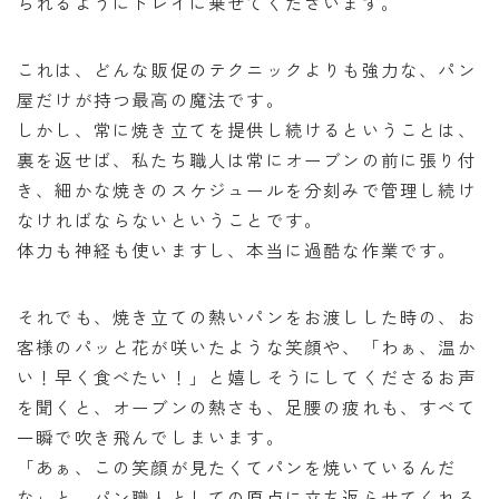
られるようにトレイに乗せてくださいます。
これは、どんな販促のテクニックよりも強力な、パン
屋だけが持つ最高の魔法です。
しかし、常に焼き立てを提供し続けるということは、
裏を返せば、私たち職人は常にオーブンの前に張り付
き、細かな焼きのスケジュールを分刻みで管理し続け
なければならないということです。
体力も神経も使いますし、本当に過酷な作業です。
それでも、焼き立ての熱いパンをお渡しした時の、お
客様のパッと花が咲いたような笑顔や、「わぁ、温か
い！早く食べたい！」と嬉しそうにしてくださるお声
を聞くと、オーブンの熱さも、足腰の疲れも、すべて
一瞬で吹き飛んでしまいます。
「あぁ、この笑顔が見たくてパンを焼いているんだ
な」と、パン職人としての原点に立ち返らせてくれる