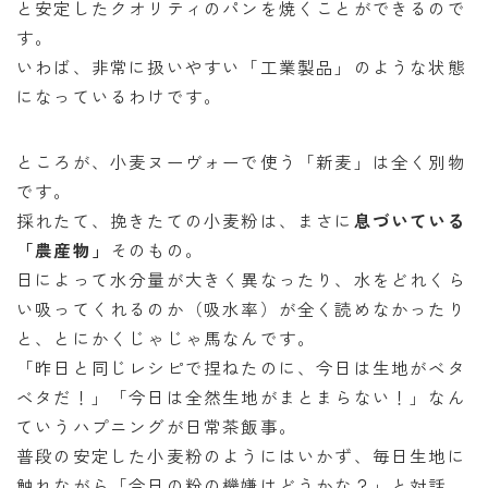
と安定したクオリティのパンを焼くことができるので
す。
いわば、非常に扱いやすい「工業製品」のような状態
になっているわけです。
ところが、小麦ヌーヴォーで使う「新麦」は全く別物
です。
採れたて、挽きたての小麦粉は、まさに
息づいている
「農産物」
そのもの。
日によって水分量が大きく異なったり、水をどれくら
い吸ってくれるのか（吸水率）が全く読めなかったり
と、とにかくじゃじゃ馬なんです。
「昨日と同じレシピで捏ねたのに、今日は生地がベタ
ベタだ！」「今日は全然生地がまとまらない！」なん
ていうハプニングが日常茶飯事。
普段の安定した小麦粉のようにはいかず、毎日生地に
触れながら「今日の粉の機嫌はどうかな？」と対話