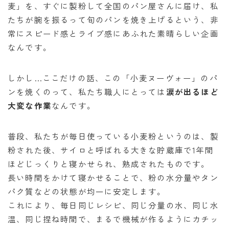
麦」を、すぐに製粉して全国のパン屋さんに届け、私
たちが腕を振るって旬のパンを焼き上げるという、非
常にスピード感とライブ感にあふれた素晴らしい企画
なんです。
しかし…ここだけの話、この「小麦ヌーヴォー」のパ
ンを焼くのって、私たち職人にとっては
涙が出るほど
大変な作業
なんです。
普段、私たちが毎日使っている小麦粉というのは、製
粉された後、サイロと呼ばれる大きな貯蔵庫で1年間
ほどじっくりと寝かせられ、熟成されたものです。
長い時間をかけて寝かせることで、粉の水分量やタン
パク質などの状態が均一に安定します。
これにより、毎日同じレシピ、同じ分量の水、同じ水
温、同じ捏ね時間で、まるで機械が作るようにカチッ