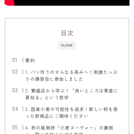
オンラインショップ
アクセス
目次
求人
CLOSE
お問い合わせ
要約
1. パン作りのさらなる高みへ！刺激たっぷ
りの講習会に参加しました
2. 繁盛店から学ぶ！「良いところは素直に
真似る」という哲学
3. 国産小麦の可能性を追求！新しい粉を使
った新商品にご期待ください
4. 秋の風物詩「小麦ヌーヴォー」の裏側