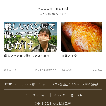
Recommend
こちらの記事もどうぞ
厳しいパン屋で働いてきた心がけ
挑戦と不安
2024.04.19
ひとぱん工房のブログ
2025.01.03
ひとぱん工房
Follow Me
HOME
ひとぱん工房のブログ
埼玉の繁盛店から学ぶ！お客様を笑顔にす
＞
＞
PP
アレルギー
メルマガ
差し入れ
2019–2026 ひとぱん工房