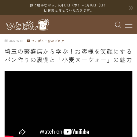
誠に勝手ながら、8月13日（木）～8月16日（日）
は休業とさせていただきます。
MENU
2026.06.08
ひとぱん工房のブログ
ブログ
埼玉の繁盛店から学ぶ！お客様を笑顔にする
パン作りの裏側と「小麦ヌーヴォー」の魅力
SNS
YouTube
X（Twitter）
Instagram
Threads
ポイント