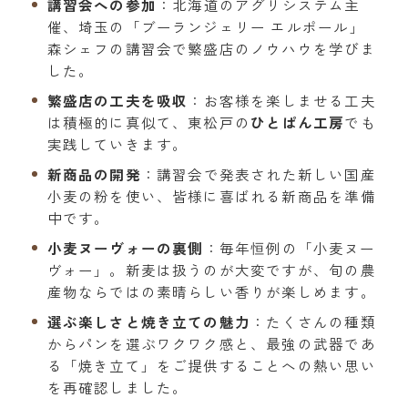
講習会への参加
：北海道のアグリシステム主
催、埼玉の「ブーランジェリー エルポール」
森シェフの講習会で繁盛店のノウハウを学びま
した。
繁盛店の工夫を吸収
：お客様を楽しませる工夫
は積極的に真似て、東松戸の
ひとぱん工房
でも
実践していきます。
新商品の開発
：講習会で発表された新しい国産
小麦の粉を使い、皆様に喜ばれる新商品を準備
中です。
小麦ヌーヴォーの裏側
：毎年恒例の「小麦ヌー
ヴォー」。新麦は扱うのが大変ですが、旬の農
産物ならではの素晴らしい香りが楽しめます。
選ぶ楽しさと焼き立ての魅力
：たくさんの種類
からパンを選ぶワクワク感と、最強の武器であ
る「焼き立て」をご提供することへの熱い思い
を再確認しました。