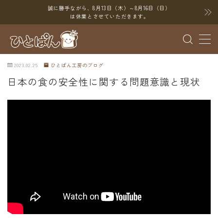
誠に勝手ながら、8月13日（木）～8月16日（日）
は休業とさせていただきます。
MENU
2023.02.25
ひとぱん工房のブログ
ブログ
日本の食の安全性に関する問題意識と現状
SNS
YouTube
X（Twitter）
Instagram
Threads
ポイント