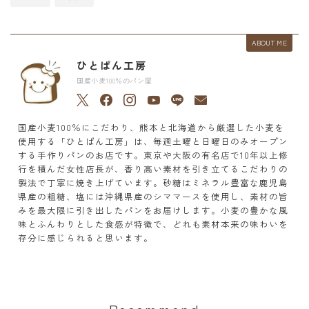
ABOUT ME
ひとぱん工房
国産小麦100％のパン屋
国産小麦100％にこだわり、熊本と北海道から厳選した小麦を
使用する「ひとぱん工房」は、毎週土曜と日曜日のみオープン
する手作りパンのお店です。東京や大阪の有名店で10年以上修
行を積んだ女性店長が、香り高い素材を引き立てるこだわりの
製法で丁寧に焼き上げています。砂糖はミネラル豊富な鹿児島
県産の粗糖、塩には沖縄県産のシママースを使用し、素材の旨
みを最大限に引き出したパンをお届けします。小麦の豊かな風
味とふんわりとした食感が特徴で、どれも素材本来の味わいを
存分に感じられると思います。