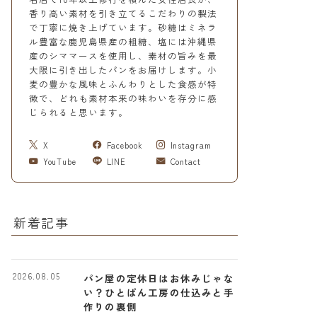
香り高い素材を引き立てるこだわりの製法
で丁寧に焼き上げています。砂糖はミネラ
ル豊富な鹿児島県産の粗糖、塩には沖縄県
産のシママースを使用し、素材の旨みを最
大限に引き出したパンをお届けします。小
麦の豊かな風味とふんわりとした食感が特
徴で、どれも素材本来の味わいを存分に感
じられると思います。
X
Facebook
Instagram
YouTube
LINE
Contact
新着記事
2026.08.05
パン屋の定休日はお休みじゃな
い？ひとぱん工房の仕込みと手
作りの裏側