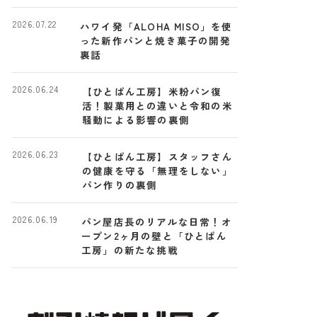
2026.07.22
ハワイ発「ALOHA MISO」を使
った新作パンと焼き菓子の開発
裏話
2026.06.24
【ひとぱん工房】米粉パン復
活！製菓用との違いと令和の米
騒動による影響の裏側
2026.06.23
【ひとぱん工房】スタッフさん
の健康を守る「無理をしない」
パン作りの裏側
2026.06.19
パン屋店長のリアルな日常！オ
ープン2ヶ月の壁と「ひとぱん
工房」の新たな挑戦