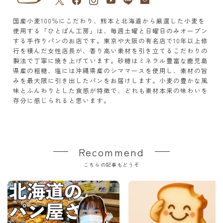
国産小麦100％にこだわり、熊本と北海道から厳選した小麦を
使用する「ひとぱん工房」は、毎週土曜と日曜日のみオープン
する手作りパンのお店です。東京や大阪の有名店で10年以上修
行を積んだ女性店長が、香り高い素材を引き立てるこだわりの
製法で丁寧に焼き上げています。砂糖はミネラル豊富な鹿児島
県産の粗糖、塩には沖縄県産のシママースを使用し、素材の旨
みを最大限に引き出したパンをお届けします。小麦の豊かな風
味とふんわりとした食感が特徴で、どれも素材本来の味わいを
存分に感じられると思います。
Recommend
こちらの記事もどうぞ