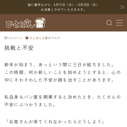
誠に勝手ながら、8月13日（木）～8月16日（日）
は休業とさせていただきます。
MENU
2025.01.03
ひとぱん工房のブログ
ブログ
挑戦と不安
SNS
新年が始まり、あっという間に三日が経ちました。
YouTube
この時期、何か新しいことを始めようとすると、心の
X（Twitter）
中にそわそわした不安が顔を出すことがあります。
Instagram
Threads
私自身もパン屋を開業すると決めたとき、たくさんの
不安にぶつかりました。
ポイント
「お客さんが来てくれなかったらどうしよう」