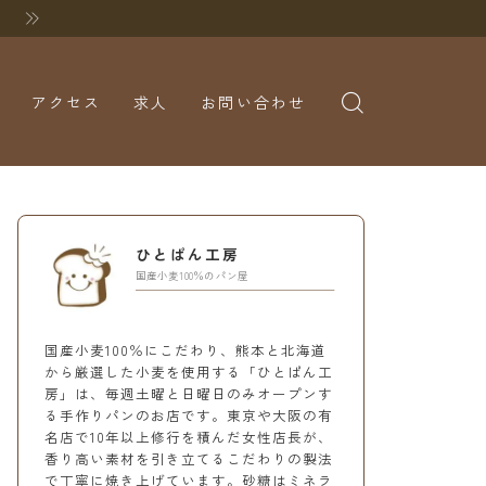
アクセス
求人
お問い合わせ
ひとぱん工房
国産小麦100％のパン屋
国産小麦100％にこだわり、熊本と北海道
から厳選した小麦を使用する「ひとぱん工
房」は、毎週土曜と日曜日のみオープンす
る手作りパンのお店です。東京や大阪の有
名店で10年以上修行を積んだ女性店長が、
香り高い素材を引き立てるこだわりの製法
で丁寧に焼き上げています。砂糖はミネラ