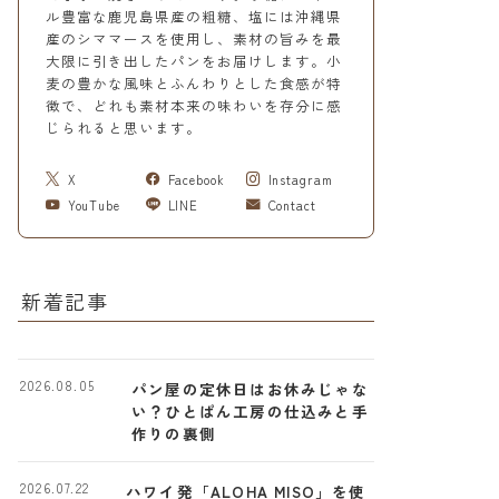
ル豊富な鹿児島県産の粗糖、塩には沖縄県
産のシママースを使用し、素材の旨みを最
大限に引き出したパンをお届けします。小
麦の豊かな風味とふんわりとした食感が特
徴で、どれも素材本来の味わいを存分に感
じられると思います。
X
Facebook
Instagram
YouTube
LINE
Contact
新着記事
2026.08.05
パン屋の定休日はお休みじゃな
い？ひとぱん工房の仕込みと手
作りの裏側
2026.07.22
ハワイ発「ALOHA MISO」を使