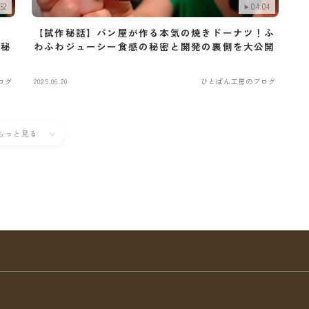
52
04:04
因
【試作秘話】パン屋が作る本気の焼きドーナツ！ふ
の秘
わふわジューシー食感の秘密と開発の裏側を大公開
ログ
2025.06.20
ひとぱん工房のブログ
もっと見る