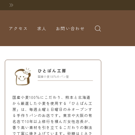
アクセス
求人
お問い合わせ
ひとぱん工房
国産小麦100％のパン屋
国産小麦100％にこだわり、熊本と北海道
から厳選した小麦を使用する「ひとぱん工
房」は、毎週土曜と日曜日のみオープンす
る手作りパンのお店です。東京や大阪の有
名店で10年以上修行を積んだ女性店長が、
香り高い素材を引き立てるこだわりの製法
で丁寧に焼き上げています。砂糖はミネラ