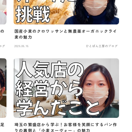
房の
国産小麦のクロワッサンと無農薬オーガニックライ
麦の魅力
ログ
2026.06.16
ひとぱん工房のブログ
不足
埼玉の繁盛店から学ぶ！お客様を笑顔にするパン作
りの裏側と「小麦ヌーヴォー」の魅力