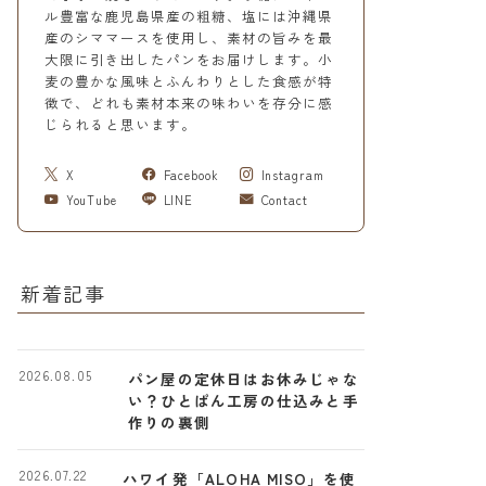
ル豊富な鹿児島県産の粗糖、塩には沖縄県
産のシママースを使用し、素材の旨みを最
大限に引き出したパンをお届けします。小
麦の豊かな風味とふんわりとした食感が特
徴で、どれも素材本来の味わいを存分に感
じられると思います。
X
Facebook
Instagram
YouTube
LINE
Contact
新着記事
2026.08.05
パン屋の定休日はお休みじゃな
い？ひとぱん工房の仕込みと手
作りの裏側
2026.07.22
ハワイ発「ALOHA MISO」を使