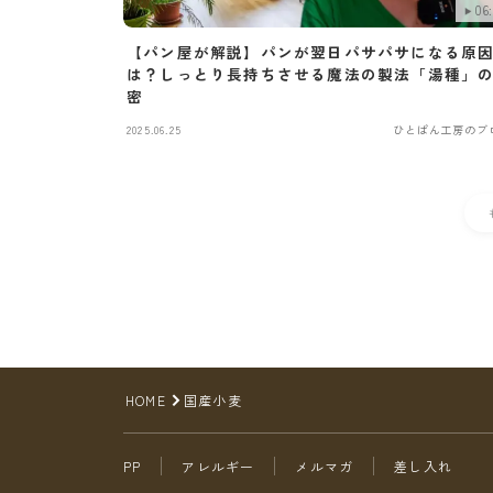
06:
【パン屋が解説】パンが翌日パサパサになる原
は？しっとり長持ちさせる魔法の製法「湯種」
密
2025.06.25
ひとぱん工房のブ
HOME
国産小麦
PP
アレルギー
メルマガ
差し入れ