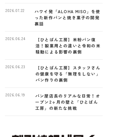
2026.07.22
ハワイ発「ALOHA MISO」を使
った新作パンと焼き菓子の開発
裏話
2026.06.24
【ひとぱん工房】米粉パン復
活！製菓用との違いと令和の米
騒動による影響の裏側
2026.06.23
【ひとぱん工房】スタッフさん
の健康を守る「無理をしない」
パン作りの裏側
2026.06.19
パン屋店長のリアルな日常！オ
ープン2ヶ月の壁と「ひとぱん
工房」の新たな挑戦