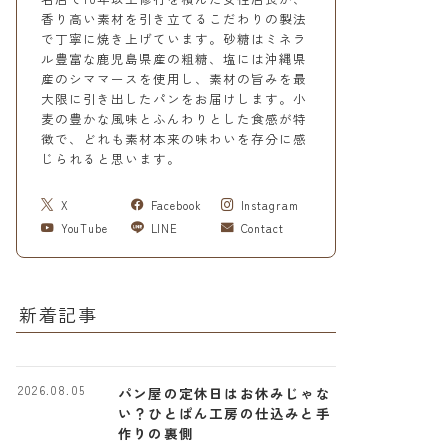
香り高い素材を引き立てるこだわりの製法
で丁寧に焼き上げています。砂糖はミネラ
ル豊富な鹿児島県産の粗糖、塩には沖縄県
産のシママースを使用し、素材の旨みを最
大限に引き出したパンをお届けします。小
麦の豊かな風味とふんわりとした食感が特
徴で、どれも素材本来の味わいを存分に感
じられると思います。
X
Facebook
Instagram
YouTube
LINE
Contact
新着記事
2026.08.05
パン屋の定休日はお休みじゃな
い？ひとぱん工房の仕込みと手
作りの裏側