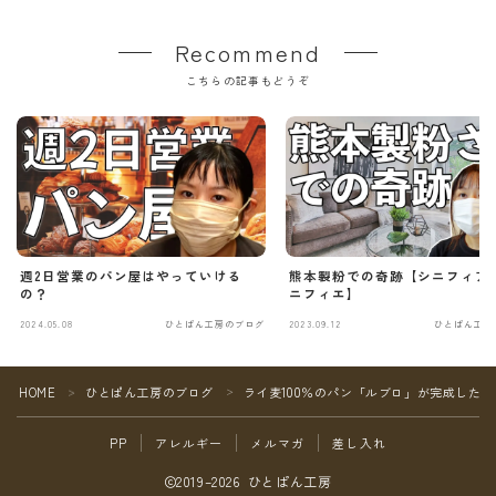
Recommend
こちらの記事もどうぞ
週2日営業のパン屋はやっていける
熊本製粉での奇跡【シニフィアン
の？
ニフィエ】
2024.05.08
ひとぱん工房のブログ
2023.09.12
ひとぱん工房
Follow Me
HOME
ひとぱん工房のブログ
ライ麦100％のパン「ルブロ」が完成した！
＞
＞
PP
アレルギー
メルマガ
差し入れ
2019–2026 ひとぱん工房