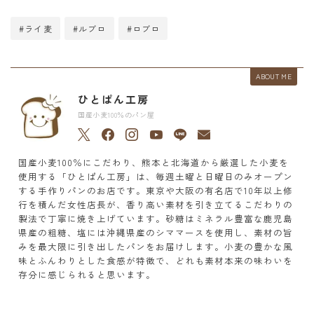
#ライ麦
#ルブロ
#ロブロ
ABOUT ME
ひとぱん工房
国産小麦100％のパン屋
国産小麦100％にこだわり、熊本と北海道から厳選した小麦を
使用する「ひとぱん工房」は、毎週土曜と日曜日のみオープン
する手作りパンのお店です。東京や大阪の有名店で10年以上修
行を積んだ女性店長が、香り高い素材を引き立てるこだわりの
製法で丁寧に焼き上げています。砂糖はミネラル豊富な鹿児島
県産の粗糖、塩には沖縄県産のシママースを使用し、素材の旨
みを最大限に引き出したパンをお届けします。小麦の豊かな風
味とふんわりとした食感が特徴で、どれも素材本来の味わいを
存分に感じられると思います。