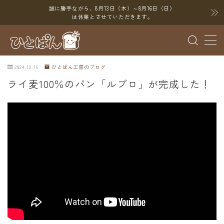
誠に勝手ながら、8月13日（木）～8月16日（日）
は休業とさせていただきます。
MENU
2024.12.16
ひとぱん工房のブログ
ブログ
ライ麦100％のパン「ルブロ」が完成した！
SNS
YouTube
X（Twitter）
Instagram
Threads
ポイント