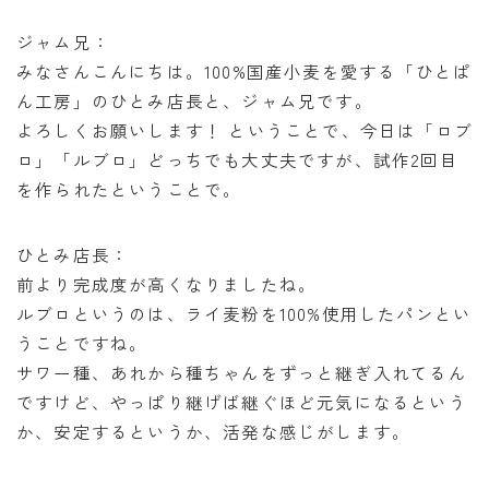
オンラインショップ
ジャム兄：
アクセス
みなさんこんにちは。100%国産小麦を愛する「ひとぱ
ん工房」のひとみ店長と、ジャム兄です。
求人
よろしくお願いします！ ということで、今日は「ロブ
ロ」「ルブロ」どっちでも大丈夫ですが、試作2回目
を作られたということで。
お問い合わせ
ひとみ店長：
前より完成度が高くなりましたね。
ルブロというのは、ライ麦粉を100%使用したパンとい
うことですね。
サワー種、あれから種ちゃんをずっと継ぎ入れてるん
ですけど、やっぱり継げば継ぐほど元気になるという
か、安定するというか、活発な感じがします。