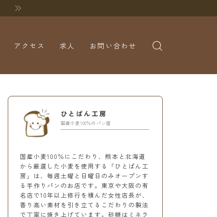
アクセス
求人
お問い合わせ
ひとぱん工房
国産小麦100％のパン屋
国産小麦100％にこだわり、熊本と北海道
から厳選した小麦を使用する「ひとぱん工
房」は、毎週土曜と日曜日のみオープンす
る手作りパンのお店です。東京や大阪の有
名店で10年以上修行を積んだ女性店長が、
香り高い素材を引き立てるこだわりの製法
で丁寧に焼き上げています。砂糖はミネラ