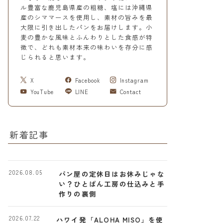
ル豊富な鹿児島県産の粗糖、塩には沖縄県
産のシママースを使用し、素材の旨みを最
大限に引き出したパンをお届けします。小
麦の豊かな風味とふんわりとした食感が特
徴で、どれも素材本来の味わいを存分に感
じられると思います。
X
Facebook
Instagram
YouTube
LINE
Contact
新着記事
2026.08.05
パン屋の定休日はお休みじゃな
い？ひとぱん工房の仕込みと手
作りの裏側
2026.07.22
ハワイ発「ALOHA MISO」を使