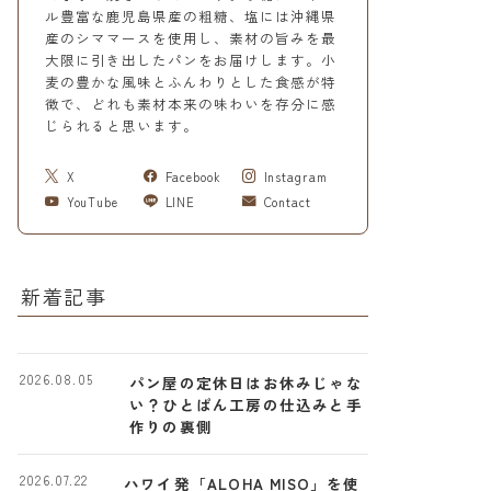
ル豊富な鹿児島県産の粗糖、塩には沖縄県
産のシママースを使用し、素材の旨みを最
大限に引き出したパンをお届けします。小
麦の豊かな風味とふんわりとした食感が特
徴で、どれも素材本来の味わいを存分に感
じられると思います。
X
Facebook
Instagram
YouTube
LINE
Contact
新着記事
2026.08.05
パン屋の定休日はお休みじゃな
い？ひとぱん工房の仕込みと手
作りの裏側
2026.07.22
ハワイ発「ALOHA MISO」を使