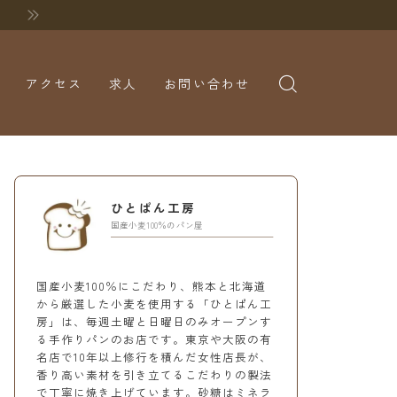
アクセス
求人
お問い合わせ
ひとぱん工房
国産小麦100％のパン屋
国産小麦100％にこだわり、熊本と北海道
から厳選した小麦を使用する「ひとぱん工
房」は、毎週土曜と日曜日のみオープンす
る手作りパンのお店です。東京や大阪の有
名店で10年以上修行を積んだ女性店長が、
香り高い素材を引き立てるこだわりの製法
で丁寧に焼き上げています。砂糖はミネラ