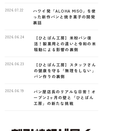
2026.07.22
ハワイ発「ALOHA MISO」を使
った新作パンと焼き菓子の開発
裏話
2026.06.24
【ひとぱん工房】米粉パン復
活！製菓用との違いと令和の米
騒動による影響の裏側
2026.06.23
【ひとぱん工房】スタッフさん
の健康を守る「無理をしない」
パン作りの裏側
2026.06.19
パン屋店長のリアルな日常！オ
ープン2ヶ月の壁と「ひとぱん
工房」の新たな挑戦