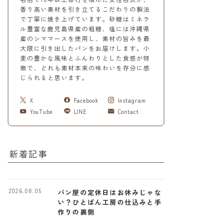
香り高い素材を引き立てるこだわりの製法
で丁寧に焼き上げています。砂糖はミネラ
ル豊富な鹿児島県産の粗糖、塩には沖縄県
産のシママースを使用し、素材の旨みを最
大限に引き出したパンをお届けします。小
麦の豊かな風味とふんわりとした食感が特
徴で、どれも素材本来の味わいを存分に感
じられると思います。
X
Facebook
Instagram
YouTube
LINE
Contact
新着記事
2026.08.05
パン屋の定休日はお休みじゃな
い？ひとぱん工房の仕込みと手
作りの裏側