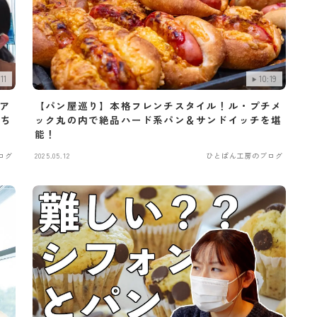
:11
10:19
ェア
【パン屋巡り】本格フレンチスタイル！ル・プチメ
持ち
ック丸の内で絶品ハード系パン＆サンドイッチを堪
能！
ログ
2025.05.12
ひとぱん工房のブログ