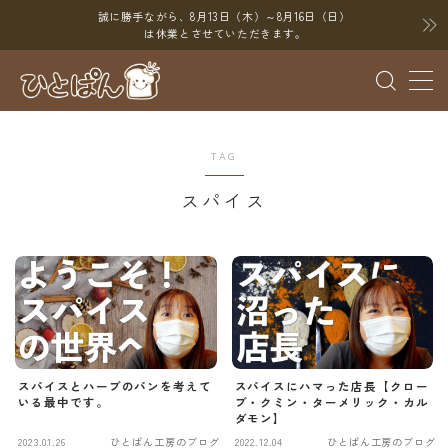
誠に勝手ながら、8月13日（木）～8月16日（日）
は休業とさせていただきます。
MENU
ブログ
TAG
SNS
スパイス
YouTube
X（Twitter）
Instagram
Threads
スパイスとハーブのパンを考えて
スパイスにハマった店長【クロー
ポイント
いる最中です。
ブ・クミン・ターメリック・カル
ダモン】
2023.01.26
ひとぱん工房のブログ
2022.12.04
ひとぱん工房のブログ