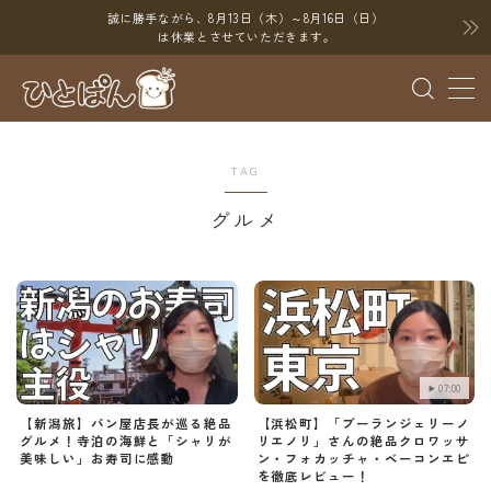
誠に勝手ながら、8月13日（木）～8月16日（日）
は休業とさせていただきます。
MENU
ブログ
TAG
SNS
グルメ
YouTube
X（Twitter）
Instagram
Threads
07:00
【新潟旅】パン屋店長が巡る絶品
【浜松町】「ブーランジェリーノ
ポイント
グルメ！寺泊の海鮮と「シャリが
リエノリ」さんの絶品クロワッサ
美味しい」お寿司に感動
ン・フォカッチャ・ベーコンエピ
を徹底レビュー！