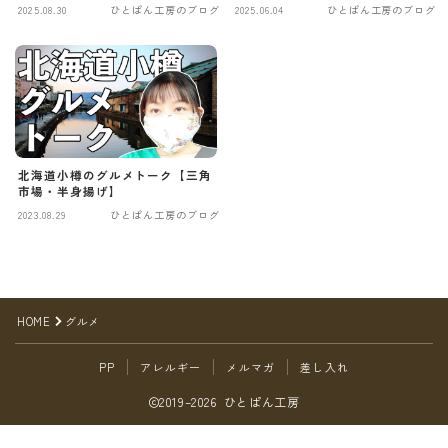
オンラインショップ
2025.08.30
ひとぱん工房のブログ
2025.06.04
ひとぱん工房のブログ
アクセス
求人
お問い合わせ
北海道小樽のグルメトーク【三角
市場・半身揚げ】
2023.08.29
ひとぱん工房のブログ
Follow Me
HOME
グルメ
PP
アレルギー
メルマガ
差し入れ
2019–2026 ひとぱん工房