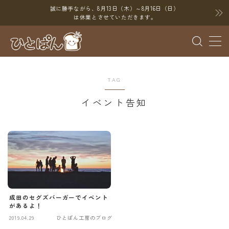
誠に勝手ながら、8月13日（木）～8月16日（日）
は休業とさせていただきます。
MENU
ブログ
TAG
SNS
イベント告知
YouTube
X（Twitter）
Instagram
Threads
成田のセグズバーガーでイベント
ポイント
があるよ！
2019.04.29
ひとぱん工房のブログ