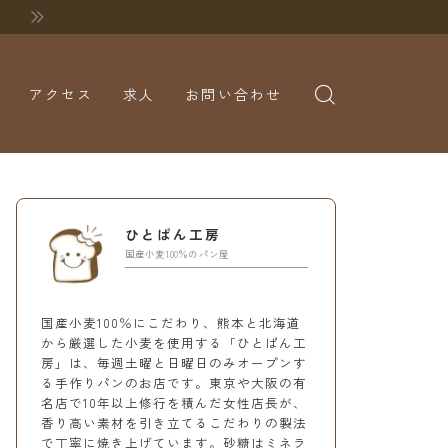
アクセス
求人
お問い合わせ
ひとぱん工房
国産小麦100％のパン屋
国産小麦100％にこだわり、熊本と北海道
から厳選した小麦を使用する「ひとぱん工
房」は、毎週土曜と日曜日のみオープンす
る手作りパンのお店です。東京や大阪の有
名店で10年以上修行を積んだ女性店長が、
香り高い素材を引き立てるこだわりの製法
で丁寧に焼き上げています。砂糖はミネラ