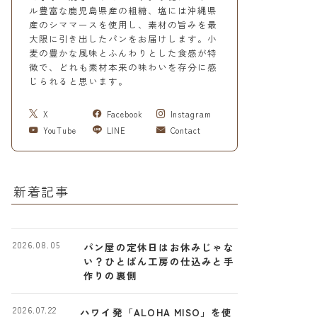
ル豊富な鹿児島県産の粗糖、塩には沖縄県
産のシママースを使用し、素材の旨みを最
大限に引き出したパンをお届けします。小
麦の豊かな風味とふんわりとした食感が特
徴で、どれも素材本来の味わいを存分に感
じられると思います。
X
Facebook
Instagram
YouTube
LINE
Contact
新着記事
2026.08.05
パン屋の定休日はお休みじゃな
い？ひとぱん工房の仕込みと手
作りの裏側
2026.07.22
ハワイ発「ALOHA MISO」を使