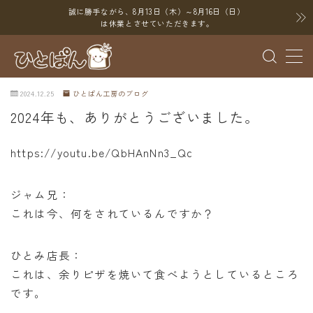
誠に勝手ながら、8月13日（木）～8月16日（日）
は休業とさせていただきます。
MENU
2024.12.25
ひとぱん工房のブログ
ブログ
2024年も、ありがとうございました。
SNS
https://youtu.be/QbHAnNn3_Qc
YouTube
X（Twitter）
ジャム兄：
これは今、何をされているんですか？
Instagram
Threads
ひとみ店長：
これは、余りピザを焼いて食べようとしているところ
ポイント
です。